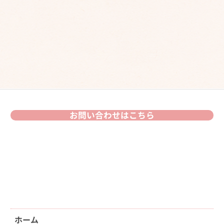
お問い合わせはこちら
ホーム