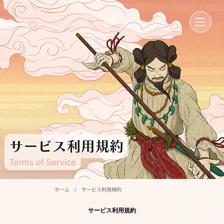
ホーム
/
サービス利用規約
サービス利用規約