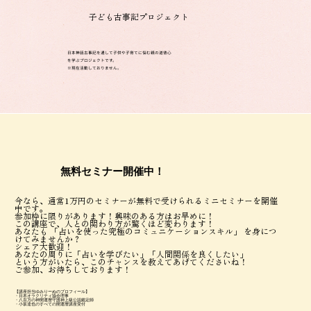
子ども古事記プロジェクト
日本神話古事記を通して子供や子育てに悩む親の道徳心
を学ぶプロジェクトです。
​※現在活動しておりません。
無料セミナー開催中！
今なら、通常1万円のセミナーが無料で受けられるミニセミナーを開催
中です。
参加枠に限りがあります！興味のある方はお早めに！
この講座で、人との関わり方が驚くほど変わります！
あなたも 「占いを使った究極のコミュニケーションスキル」 を身につ
けてみませんか？
シェア大歓迎！
あなたの周りに「占いを学びたい」「人間関係を良くしたい」
という方がいたら、このチャンスを教えてあげてくださいね！
ご参加、お待ちしております！
【講座担当ゆみりーぬのプロフィール】
・日本オラクリティ協会理事
・八百万の神開運暦守護神上級公認鑑定師
・小坂達也のすべての開運暦講座受付