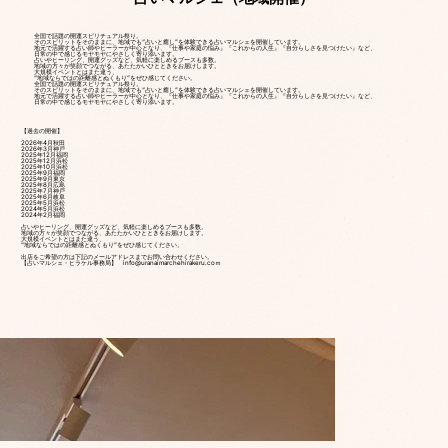
全国で話題の開運スピリチュアル祭り。
そのスピリットをそのままに、地域でも“占いと癒し”を体験できる占いマルシェを開催しています。
地元で活躍する占い師やヒーラーが中心となり、『仕事や家庭の悩み』『これからの人生』『自分らしさを見つけたい』など、
日常の中で感じるモヤモヤにやさしく寄り添います。
占いやヒーリング、開運グッズなど、気軽に楽しめるブースも多数。
地域の方々が笑顔でつながる、あたたかいひとときをお届けします。
大規模イベントとはまた違う、
“地域ならではの距離感とぬくもり”をぜひ感じてください。
全国で話題の開運スピリチュアル祭り。
そのスピリットをそのままに、地域でも“占いと癒し”を体験できる占いマルシェを開催しています。
地元で活躍する占い師やヒーラーが中心となり、『仕事や家庭の悩み』『これからの人生』『自分らしさを見つけたい』など、
日常の中で感じるモヤモヤにやさしく寄り添います。
【過去の開催】
​2026年4月秋田
2026年3月神戸
2025年12月福岡
​2025年12月浜松
2025年10月浜松
2025年9月福岡
2025年9月東京
2025年8月広島
2025年7月神戸
2025年6月岐阜
2025年5月浜松
2024年5月浜松
2024年2月福岡
占いやヒーリング、開運グッズなど、気軽に楽しめるブースも多数。
地域の方々が笑顔でつながる、あたたかいひとときをお届けします。
大規模イベントとはまた違う、
“地域ならではの距離感とぬくもり”をぜひ感じてください。
出店をご希望の方は下記のメールアドレスまでお問い合わせください。
【占いマルシェ・ヒラケル事務局】
info@uranaimarchehirakeru.co
ｍ​