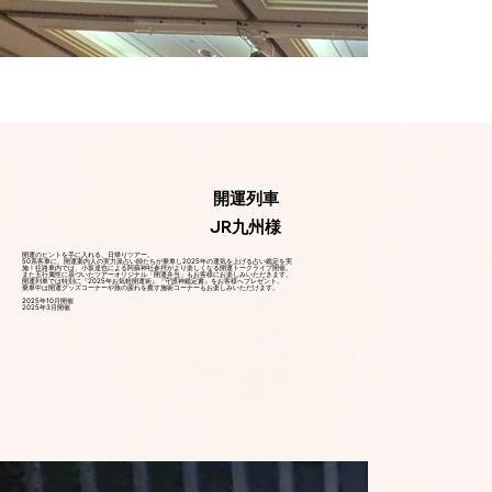
開運列車
JR九州様
開運のヒントを手に入れる、日帰りツアー。
50系客車に、開運案内人の実力派占い師たちが乗車し2025年の運気を上げる占い鑑定を実
施！往路車内では、小坂達也による阿蘇神社参拝がより楽しくなる開運トークライブ開催。
また五行属性に基づいたツアーオリジナル「開運弁当」もお客様にお楽しみいただきます。
開運列車では特別に『2025年お気軽開運術』『守護神鑑定書』をお客様へプレゼント。
乗車中は開運グッズコーナーや旅の疲れを癒す施術コーナーもお楽しみいただけます。
​2025年10月開催
2025年3月開催