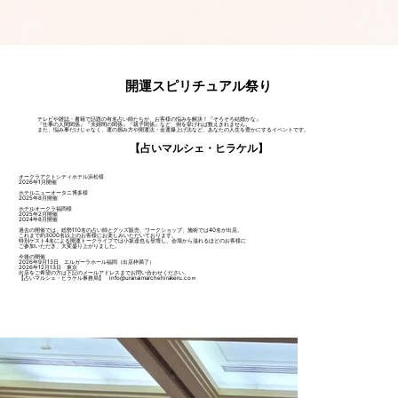
開運スピリチュアル祭り
テレビや雑誌・書籍で話題の有名占い師たちが、お客様の悩みを解決！『そろそろ結婚かな』
『仕事の人間関係』『夫婦間の関係』『親子関係』など、例を挙げれば数えきれません。
また、悩み事だけじゃなく、運の掴み方や開運法・金運爆上げ法など、あなたの人生を豊かにするイベントです。
【占いマルシェ・ヒラケル】
オークラアクトシティホテル浜松様
2026年1月開催
ホテルニューオータニ博多様
2025年8月開催
ホテルオークラ福岡様
2025年2月開催
2024年8月開催
過去の開催では、総勢110名の占い師とグッズ販売、ワークショップ、施術では40名が出店。
これまで約3000名以上のお客様にお楽しみいただいております。
特別ゲスト4名による開運トークライブでは小坂達也も登壇し、会場から溢れるほどのお客様に
ご参加いただき、大変盛り上がりました。
​​今後の開催
2026年9月13日 エルガーラホール福岡（出店枠満了）
​2026年12月13日 東京
出店をご希望の方は下記のメールアドレスまでお問い合わせください。
【占いマルシェ・ヒラケル事務局】
info@uranaimarchehirakeru.co
ｍ​