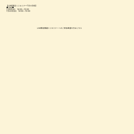
【LINE限定ミニセミナー7月の日程】
◆日程◆
7月8日(水) 14:00～15:00
7月22日(水) 14:00～15:00
LINE限定開運ミニセミナーへのご参加希望の方はこちら