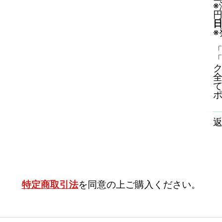
※
※
「
全
特定商取引法
を同意の上ご購入ください。