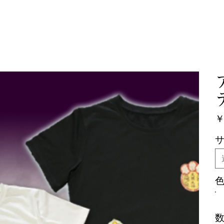
本オラクリティ協会について
講師・鑑定師紹介
ショップ
価
￥
格