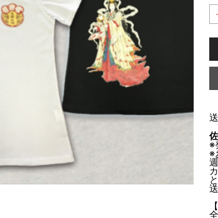
※
※
全