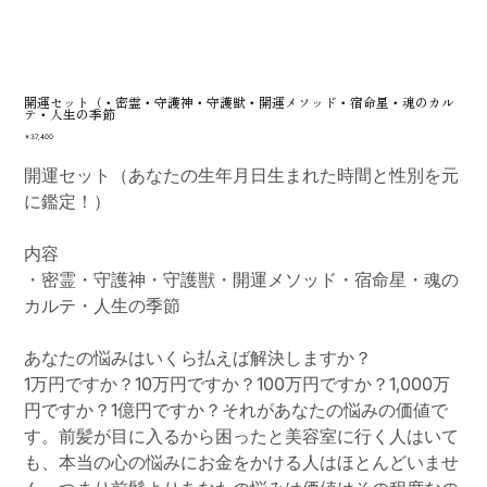
開運セット（・密霊・守護神・守護獣・開運メソッド・宿命星・魂のカル
テ・人生の季節
価
￥37,400
格
開運セット（あなたの生年月日生まれた時間と性別を元
に鑑定！）
内容
・密霊・守護神・守護獣・開運メソッド・宿命星・魂の
カルテ・人生の季節
あなたの悩みはいくら払えば解決しますか？
1万円ですか？10万円ですか？100万円ですか？1,000万
円ですか？1億円ですか？それがあなたの悩みの価値で
す。前髪が目に入るから困ったと美容室に行く人はいて
も、本当の心の悩みにお金をかける人はほとんどいませ