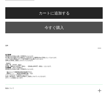
カートに追加する
今すぐ購入
送料
佐川急便
※発送は土日祝をを除く5営業日となります。
※お届け日を指定される場合はご注文日から2週間以内が可能となっております。
カルテ以外の商品はすべて佐川急便でのお届けとなります。
送料はお客様ご負担とさせていただきます。
【送料】
全国一律 550円（税込）
※沖縄・離島は1,650円（税込）、北海道は660円（税込）となります。
日本郵便 クリックポスト
※発送は土日祝をを除く5営業日となります。
「魂のカルテ 開運暦説明特別版冊子付き」
「開運セット」「参謀守護神鑑定書」のみ
クリックポストでの発送となります。
全国一律185円。送料はお客様のご負担とさせていただきます。
ポストへの投函となります。
返品について