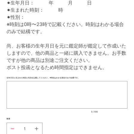
⚫︎生年月日： 年 月 日
⚫︎生まれた時刻： 時
⚫︎性別：
※時刻は0時〜23時で記載ください。時刻はわかる場合
のみで結構です。
尚、お客様の生年月日を元に鑑定師が鑑定して作成いた
しますので、他の商品と一緒に購入できません。お手数
ですが他の商品は別途ご注文ください。
ポスト投函となるため時間指定はできません。
生年月日と生まれた時刻と性別を記載してください。※時刻はわかる場合のみで結構です。
最
大
500
文
字
ま
で
入
0 / 500
力
で
数量
き
ま
す。