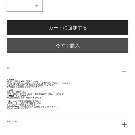
カートに追加する
今すぐ購入
送料
佐川急便
※発送は土日祝をを除く5営業日となります。
※お届け日を指定される場合はご注文日から2週間以内が可能となっております。
カルテ以外の商品はすべて佐川急便でのお届けとなります。
送料はお客様ご負担とさせていただきます。
【送料】
全国一律 550円（税込）
※沖縄・離島は1,650円（税込）、北海道は660円（税込）となります。
日本郵便 クリックポスト
※発送は土日祝をを除く5営業日となります。
「魂のカルテ 開運暦説明特別版冊子付き」
「開運セット」「参謀守護神鑑定書」のみ
クリックポストでの発送となります。
全国一律185円。送料はお客様のご負担とさせていただきます。
ポストへの投函となります。
返品について