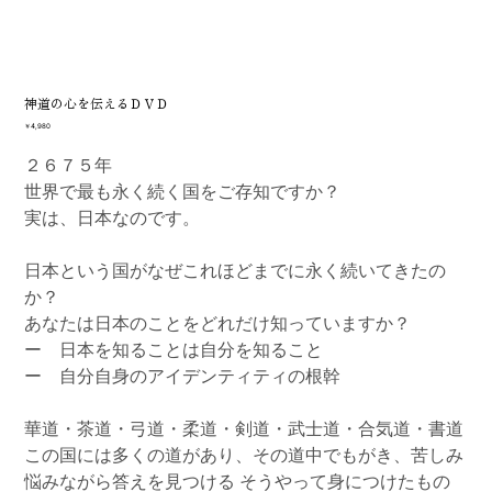
神道の心を伝えるＤＶＤ
価
￥4,980
格
２６７５年
世界で最も永く続く国をご存知ですか？
実は、日本なのです。
日本という国がなぜこれほどまでに永く続いてきたの
か？
あなたは日本のことをどれだけ知っていますか？
ー 日本を知ることは自分を知ること
ー 自分自身のアイデンティティの根幹
華道・茶道・弓道・柔道・剣道・武士道・合気道・書道
この国には多くの道があり、その道中でもがき、苦しみ
悩みながら答えを見つける そうやって身につけたもの