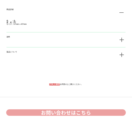
商品詳細
色 ：金
素 材：PP
サイズ：57mm × 87mm
送料
返品について
特定商取引法
を同意の上ご購入ください。
お問い合わせはこちら