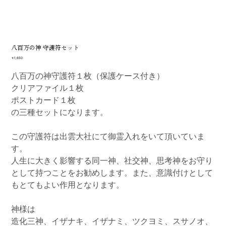
八百万の神 守護符セット
価
￥1,650
格
八百万の神守護符１枚（保護ケース付き）
クリアファイル１枚
ポストカード１枚
の三種セットになります。
この守護符は出雲大社にて御霊入れをいて頂いていま
す。
人生に大きく影響する同一神、社交神、思考神をお守り
として持つことをお勧めします。また、意識付けとして
もとてもよい作用となります。
神様は
造化三神、イザナキ、イザナミ、ツクヨミ、スサノオ、