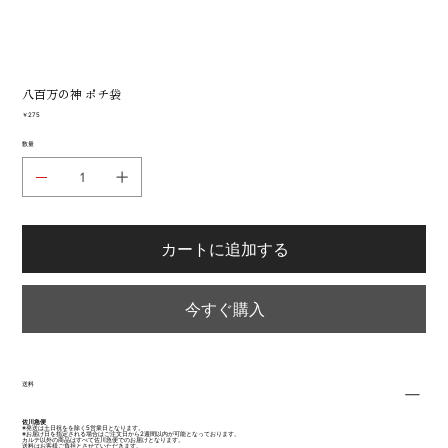
八百万の神 ポチ袋
価
￥275
格
数量
カートに追加する
今すぐ購入
送料
佐川急便
※発送は土日祝をを除く5営業日となります。
※お届け日を指定される場合はご注文日から2週間以内が可能となっております。
カルテ以外の商品はすべて佐川急便でのお届けとなります。
送料はお客様ご負担とさせていただきます。