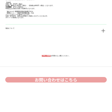
【送料】
全国一律 550円（税込）
※沖縄・離島は1,650円（税込）、北海道は660円（税込）となります。
日本郵便 クリックポスト
※発送は土日祝をを除く5営業日となります。
「魂のカルテ 開運暦説明特別版冊子付き」
「開運セット」「参謀守護神鑑定書」のみ
クリックポストでの発送となります。
全国一律185円。送料はお客様のご負担とさせていただきます。
ポストへの投函となります。
返品について
特定商取引法
を同意の上ご購入ください。
お問い合わせはこちら