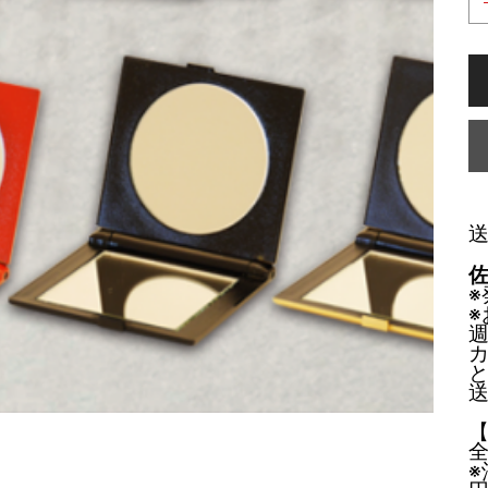
※
※
全
※