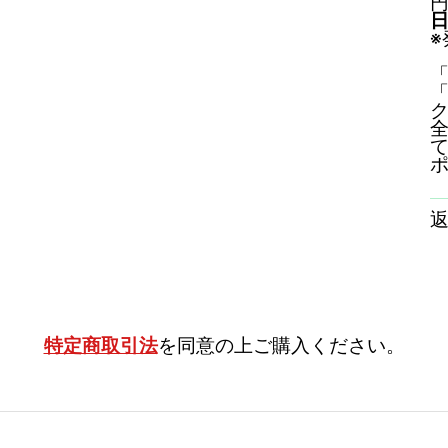
※
「
全
特定商取引法
を同意の上ご購入ください。