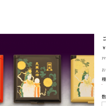
本オラクリティ協会について
講師・鑑定師紹介
ショップ
価
￥
格
ｱ
お