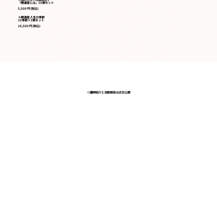
「開運暦とは」10冊セット
5,500 円 (税込)
＊開運暦 人生の季節
10季節×3冊セット
16,500 円 (税込)
※講師紹介と活動報告は近日公開